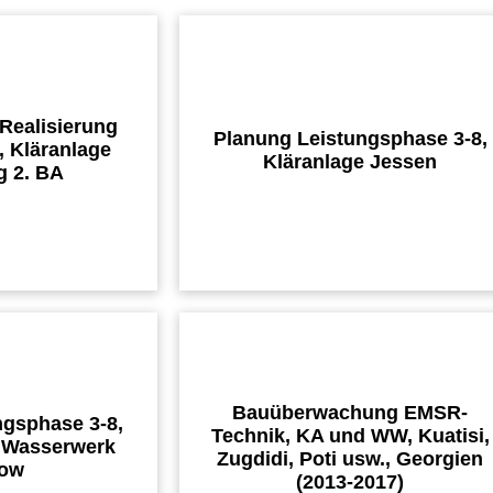
 Realisierung
Planung Leistungsphase 3-8,
 Kläranlage
Kläranlage Jessen
g 2. BA
Bauüberwachung EMSR-
ngsphase 3-8,
Technik, KA und WW, Kuatisi,
 Wasserwerk
Zugdidi, Poti usw., Georgien
ow
(2013-2017)