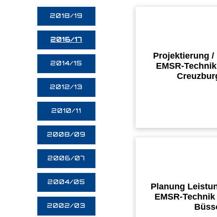
2018/19
2016/17
Projektierung /
2014/15
EMSR-Technik,
Creuzbur
2012/13
2010/11
2008/09
2006/07
2004/05
Planung Leistu
EMSR-Technik
Büss
2002/03