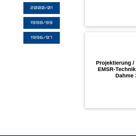
2000/01
1998/99
1996/97
Projektierung /
EMSR-Technik,
Dahme 